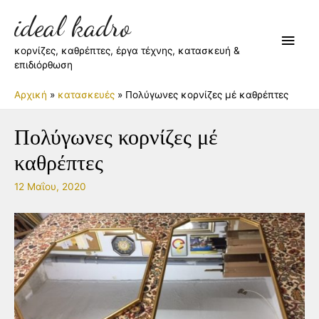
ideal kadro
Κύρι
κορνίζες, καθρέπτες, έργα τέχνης, κατασκευή &
Μεν
επιδιόρθωση
Αρχική
κατασκευές
Πολύγωνες κορνίζες μέ καθρέπτες
Πολύγωνες κορνίζες μέ
καθρέπτες
12 Μαΐου, 2020