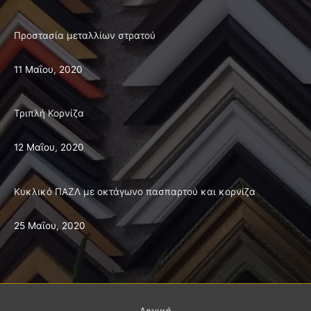
Προστασία μεταλλίων στρατού
11 Μαΐου, 2020
Τριπλή Κορνίζα
12 Μαΐου, 2020
Κυκλικό ΠΑΖΛ με οκτάγωνο πασπαρτού και κορνίζα
25 Μαΐου, 2020
Aρχική